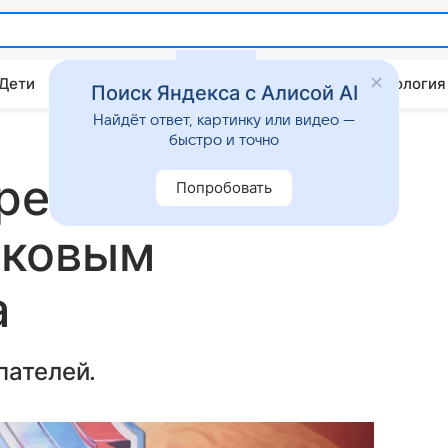
 Дети
Дом
Гороскопы
Стиль жизни
Психология
Поиск Яндекса с Алисой AI
Найдёт ответ, картинку или видео —
быстро и точно
реписала
Попробовать
жковым
а
пателей.