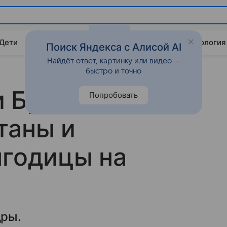
 Дети
Дом
Гороскопы
Стиль жизни
Психология
Поиск Яндекса с Алисой AI
Найдёт ответ, картинку или видео —
быстро и точно
и Брюса
Попробовать
таны и
ягодицы на
дры.