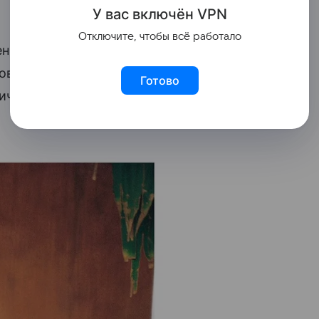
У вас включ
ён
V
P
N
Отключите, чтобы всё работало
нных снимках в ковбойских сапогах и
говицы. При этом она сняла штаны,
Готово
тично оголяющих ягодицы трусах.