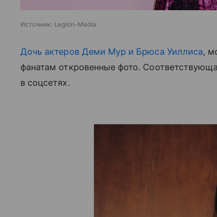
Источник:
Legion-Media
Дочь актеров Деми Мур и Брюса Уиллиса
, м
фанатам откровенные фото. Соответствующа
в соцсетях.