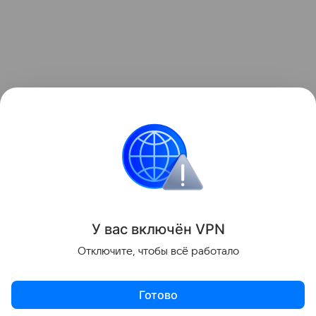
У вас включ
ён
V
P
N
Отключите, чтобы всё работало
Готово