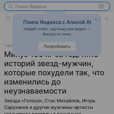
Поиск Яндекса
Поиск Яндекса с Алисой AI
Найдёт ответ, картинку или видео —
быстро и точно
1 декабря 2024
Комсомольская правда
Светская жизнь
Попробовать
Минус 100 кг за год: пять
историй звезд-мужчин,
которые похудели так, что
изменились до
неузнаваемости
Звезда «Голоса», Стас Михайлов, Игорь
Саруханов и другие мужчины-артисты
установили рекорды в похудении.