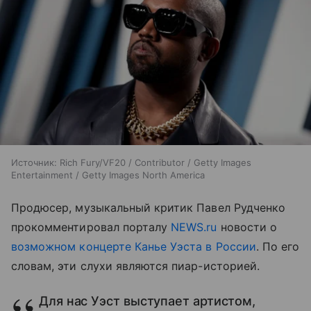
Источник:
Rich Fury/VF20 / Contributor / Getty Images
Entertainment / Getty Images North America
Продюсер, музыкальный критик Павел Рудченко
прокомментировал порталу
NEWS.ru
новости о
возможном концерте Канье Уэста в России
. По его
словам, эти слухи являются пиар-историей.
Для нас Уэст выступает артистом,