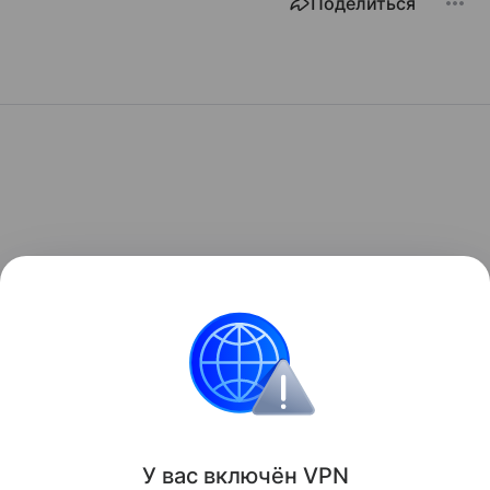
Поделиться
У вас включ
ён
V
P
N