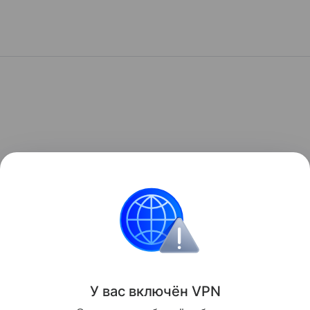
У вас включ
ён
V
P
N