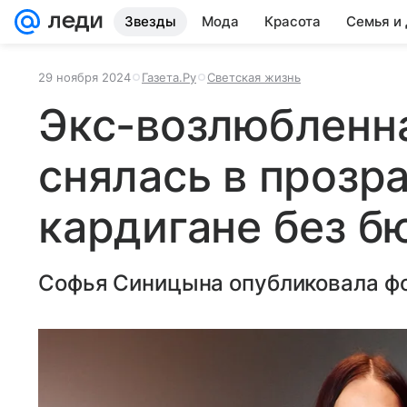
Звезды
Мода
Красота
Семья и
29 ноября 2024
Газета.Ру
Светская жизнь
Экс-возлюбленн
снялась в прозр
кардигане без б
Софья Синицына опубликовала фо