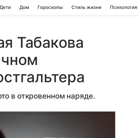
 Дети
Дом
Гороскопы
Стиль жизни
Психология
ая Табакова
ачном
юстгальтера
то в откровенном наряде.