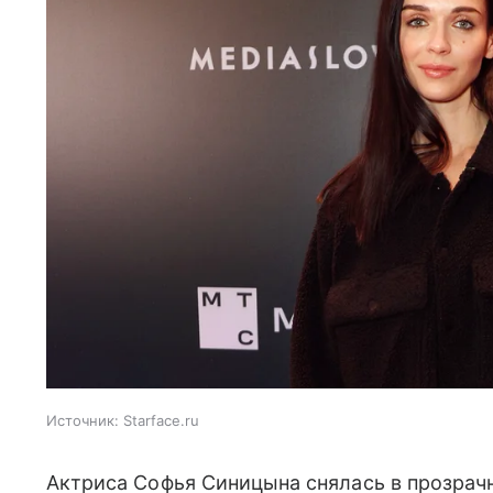
Источник:
Starface.ru
Актриса Софья Синицына снялась в прозрачн