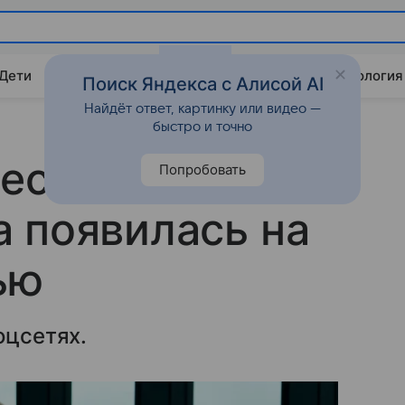
 Дети
Дом
Гороскопы
Стиль жизни
Психология
Поиск Яндекса с Алисой AI
Найдёт ответ, картинку или видео —
быстро и точно
есс-секретаря
Попробовать
 появилась на
ью
оцсетях.