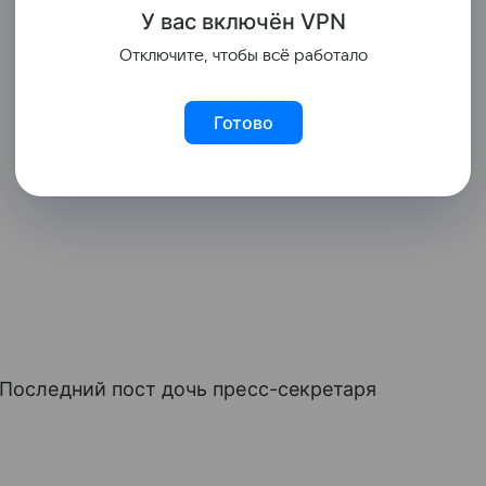
У вас включ
ён
V
P
N
Отключите, чтобы всё работало
Готово
 Последний пост дочь пресс-секретаря