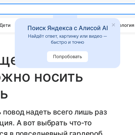
 Дети
Дом
Гороскопы
Стиль жизни
Психология
Поиск Яндекса с Алисой AI
Найдёт ответ, картинку или видео —
быстро и точно
щей для Нового
Попробовать
ожно носить
нь
 повод надеть всего лишь раз
ция. А вот выбрать что-то
тся в повседневный гардероб,