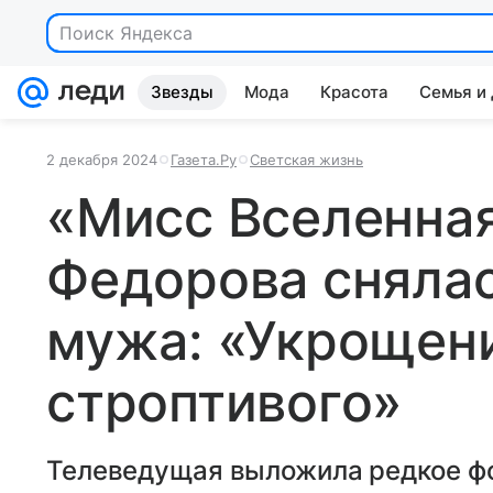
Поиск Яндекса
Звезды
Мода
Красота
Семья и
2 декабря 2024
Газета.Ру
Светская жизнь
«Мисс Вселенна
Федорова снялас
мужа: «Укрощен
строптивого»
Телеведущая выложила редкое фо