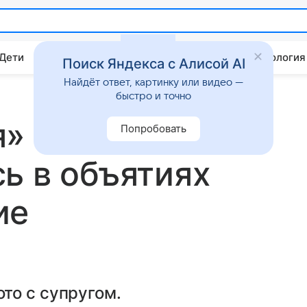
 Дети
Дом
Гороскопы
Стиль жизни
Психология
Поиск Яндекса с Алисой AI
Найдёт ответ, картинку или видео —
быстро и точно
я» Оксана
Попробовать
ь в объятиях
ие
то с супругом.