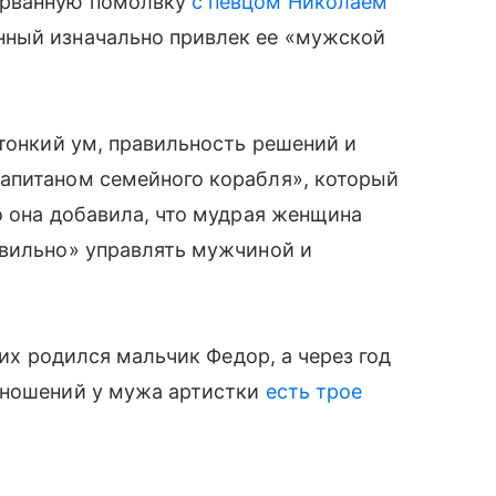
орванную помолвку
с певцом Николаем
нный изначально привлек ее «мужской
 тонкий ум, правильность решений и
апитаном семейного корабля», который
о она добавила, что мудрая женщина
авильно» управлять мужчиной и
них родился мальчик Федор, а через год
тношений у мужа артистки
есть трое