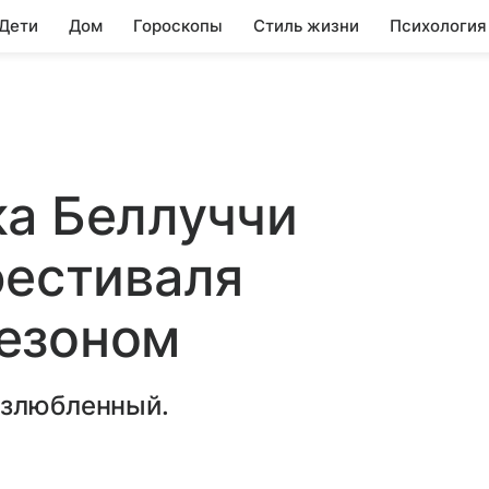
 Дети
Дом
Гороскопы
Стиль жизни
Психология
ка Беллуччи
фестиваля
езоном
озлюбленный.