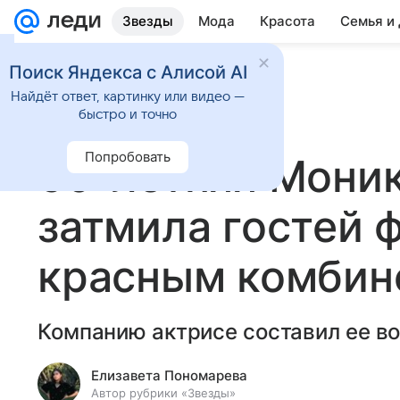
Звезды
Мода
Красота
Семья и
Поиск Яндекса с Алисой AI
Найдёт ответ, картинку или видео —
быстро и точно
2 декабря 2024
Светская жизнь
Попробовать
60-летняя Мони
затмила гостей 
красным комбин
Компанию актрисе составил ее в
Елизавета Пономарева
Автор рубрики «Звезды»