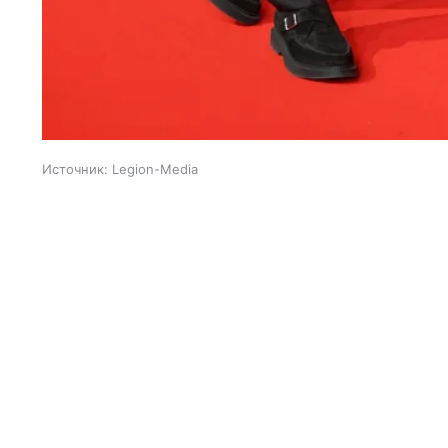
Источник:
Legion-Media