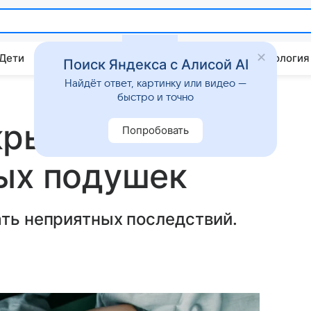
 Дети
Дом
Гороскопы
Стиль жизни
Психология
Поиск Яндекса с Алисой AI
Найдёт ответ, картинку или видео —
быстро и точно
крыла
Попробовать
ых подушек
ать неприятных последствий.