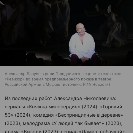
Александр Балуев в роли Городничего в сцене из спектакля
«Ревизор» во время предпремьерного показа в театре
Российской Армии в Москве
источник:
РИА Новости
Из последних работ Александра Николаевича:
сериалы «Княжна милосердия» (2024), «Горький
53» (2024), комедия «Беспринципные в деревне»
(2023), мелодрама «У людей так бывает» (2023),
драма «Вызов» (2023), сериал «Дама с собачкой»