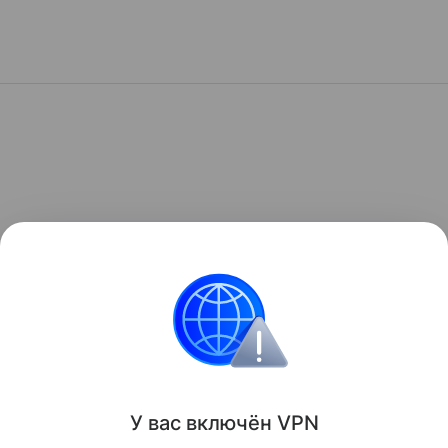
У вас включ
ён
V
P
N