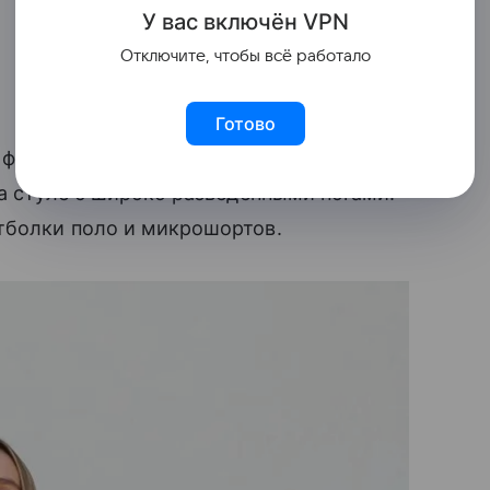
У вас включ
ён
V
P
N
Отключите, чтобы всё работало
Готово
 французской певицы и актрисы Ванессы
на стуле с широко разведенными ногами.
тболки поло и микрошортов.