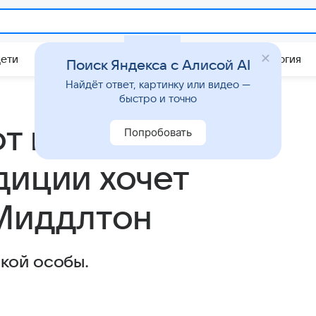
Дети
Дом
Гороскопы
Стиль жизни
Психология
Поиск Яндекса с Алисой AI
Найдёт ответ, картинку или видео —
быстро и точно
от какой
Попробовать
диции хочет
 Миддлтон
кой особы.