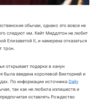
ственские обычаи, однако это вовсе не
ого следуют им. Кейт Миддлтон не любит
й Елизаветой II, и намерена отказаться
т трон.
ья открывает подарки в канун
ция была введена королевой Викторией и
годах. По информации источника
Daily
бычая, так как не любила излишеств и
 предпочитая оставлять Рождество