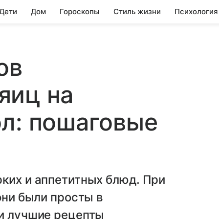
 Дети
Дом
Гороскопы
Стиль жизни
Психология
ов
яиц на
л: пошаговые
ких и аппетитных блюд. При
они были просты в
ли лучшие рецепты