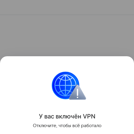
У вас включ
ён
V
P
N
Отключите, чтобы всё работало