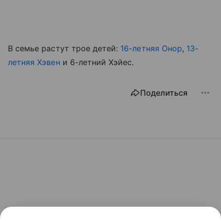
В семье растут трое детей:
16-летняя Онор
,
13-
летняя Хэвен
и 6-летний Хэйес.
Поделиться