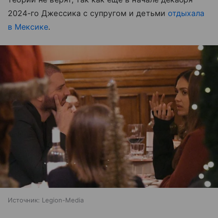
2024-го Джессика с супругом и детьми
отдыхала
в Мексике
.
Источник:
Legion-Media