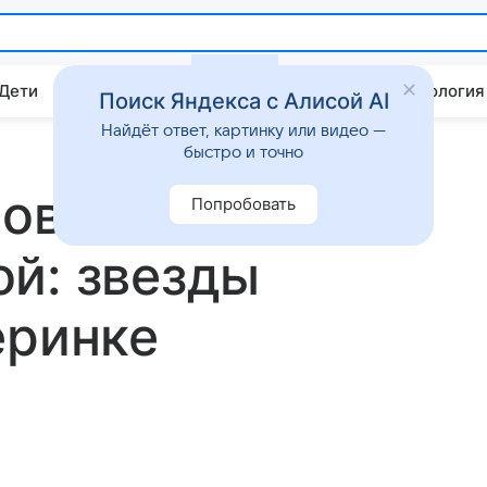
 Дети
Дом
Гороскопы
Стиль жизни
Психология
Поиск Яндекса с Алисой AI
Найдёт ответ, картинку или видео —
быстро и точно
овской до
Попробовать
й: звезды
еринке