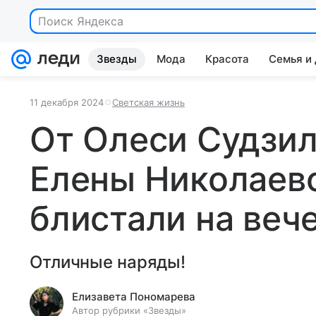
Звезды
Мода
Красота
Семья и
11 декабря 2024
Светская жизнь
От Олеси Судзил
Елены Николаево
блистали на веч
Отличные наряды!
Елизавета Пономарева
Автор рубрики «Звезды»