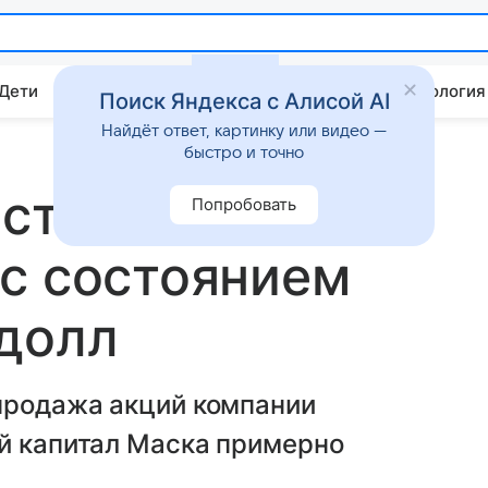
 Дети
Дом
Гороскопы
Стиль жизни
Психология
Поиск Яндекса с Алисой AI
Найдёт ответ, картинку или видео —
быстро и точно
 стал первым в
Попробовать
с состоянием
 долл
продажа акций компании
ый капитал Маска примерно