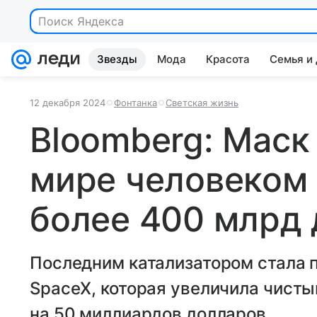
Звезды
Мода
Красота
Семья и
12 декабря 2024
Фонтанка
Светская жизнь
Bloomberg: Маск
мире человеком 
более 400 млрд
Последним катализатором стала 
SpaceX, которая увеличила чист
на 50 миллиардов долларов.