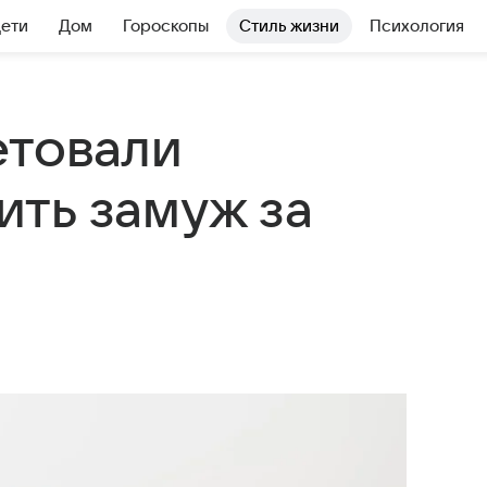
Дети
Дом
Гороскопы
Стиль жизни
Психология
етовали
ть замуж за