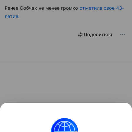
Ранее Собчак не менее громко
отметила свое 43-
летие
.
Поделиться