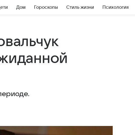
Дети
Дом
Гороскопы
Стиль жизни
Психология
овальчук
ожиданной
периоде.