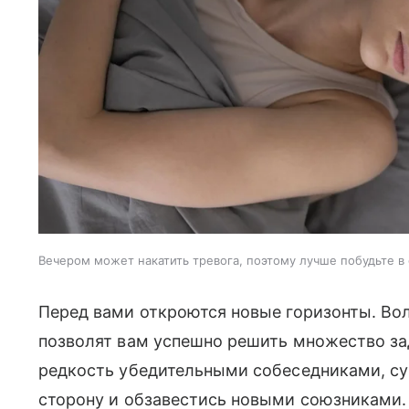
Вечером может накатить тревога, поэтому лучше побудьте 
Перед вами откроются новые горизонты. Вол
позволят вам успешно решить множество за
редкость убедительными собеседниками, су
сторону и обзавестись новыми союзниками.