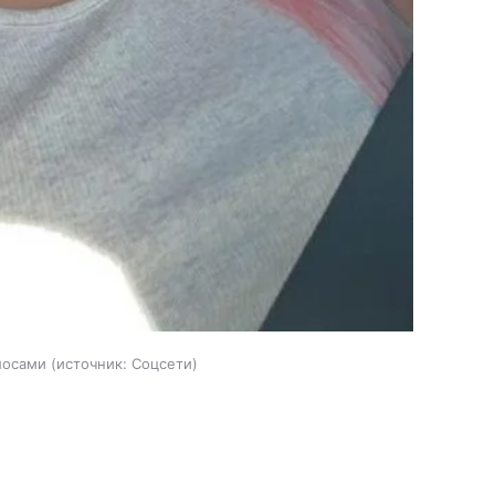
лосами
источник:
Соцсети