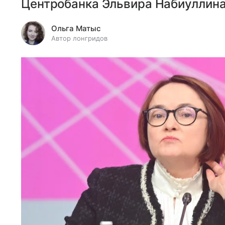
Центробанка Эльвира Набиуллина,
Ольга Матыс
Автор лонгридов