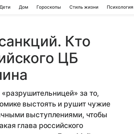
 Дети
Дом
Гороскопы
Стиль жизни
Психология
санкций. Кто
сийского ЦБ
лина
 «разрушительницей» за то,
номике выстоять и рушит чужие
личными выступлениями, чтобы
такая глава российского