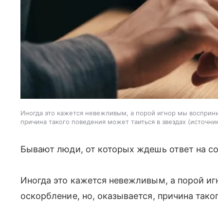
Иногда это кажется невежливым, а порой игнор мы восприни
причина такого поведения может таиться в звездах
источник
Бывают люди, от которых ждешь ответ на с
Иногда это кажется невежливым, а порой иг
оскорбление, но, оказывается, причина тако