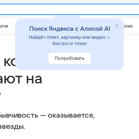
Дети
Дом
Гороскопы
Стиль жизни
Психология
Поиск Яндекса с Алисой AI
Найдёт ответ, картинку или видео —
быстро и точно
, которые
Попробовать
ают на
у
бывчивость — оказывается,
звезды.