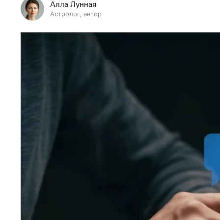
Алла Лунная
Астролог, автор