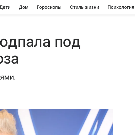
 Дети
Дом
Гороскопы
Стиль жизни
Психология
одпала под
юза
иями.