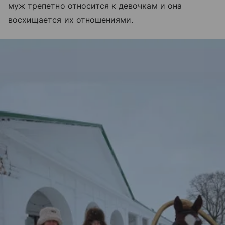
муж трепетно относится к девочкам и она
восхищается их отношениями.