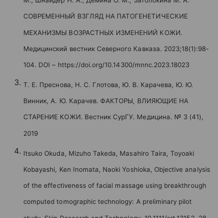
М., Шнайдер Н. А., Демина О. М., Затолокина М. А.
СОВРЕМЕННЫЙ ВЗГЛЯД НА ПАТОГЕНЕТИЧЕСКИЕ
МЕХАНИЗМЫ ВОЗРАСТНЫХ ИЗМЕНЕНИЙ КОЖИ.
Медицинский вестник Северного Кавказа. 2023;18(1):98-
104. DOI – https://doi.org/10.14300/mnnc.2023.18023
Т. Е. Преснова, Н. С. Глотова, Ю. В. Карачева, Ю. Ю.
Винник, А. Ю. Карачев. ФАКТОРЫ, ВЛИЯЮЩИЕ НА
СТАРЕНИЕ КОЖИ. Вестник СурГУ. Медицина. № 3 (41),
2019
Itsuko Okuda, Mizuho Takeda, Masahiro Taira, Toyoaki
Kobayashi, Ken Inomata, Naoki Yoshioka, Objective analysis
of the effectiveness of facial massage using breakthrough
computed tomographic technology: A preliminary pilot
study, Skin Research and Technology, 10.1111/srt.13152, 28,