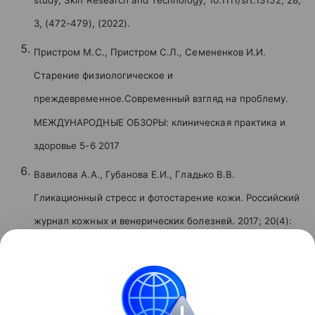
3, (472-479), (2022).
Пристром М.С., Пристром С.Л., Семененков И.И.
Старение физиологическое и
преждевременное.Современный взгляд на проблему.
МЕЖДУНАРОДНЫЕ ОБЗОРЫ: клиническая практика и
здоровье 5-6 2017
Вавилова А.А., Губанова Е.И., Гладько В.В.
Гликационный стресс и фотостарение кожи. Российский
журнал кожных и венерических болезней. 2017; 20(4):
243-248. DOI: http://dx.doi.org/10.18821/1560-9588-2017-
20-4-243-248
Реклама
ООО «Маркет.Трейд»