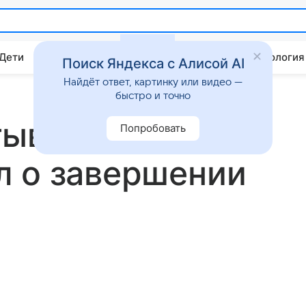
 Дети
Дом
Гороскопы
Стиль жизни
Психология
Поиск Яндекса с Алисой AI
Найдёт ответ, картинку или видео —
быстро и точно
тываю»:
Попробовать
л о завершении