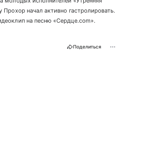
са молодых исполнителей «Утренняя
у Прохор начал активно гастролировать.
идеоклип на песню «Сердце.com».
Поделиться