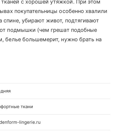
 тканей с хорошей утяжкой. При этом
тзывах покупательницы особенно хвалили
а спине, убирают живот, подтягивают
рают подмышки (чем грешат подобные
м, белье большемерит, нужно брать на
дняя
фортные ткани
denform-lingerie.ru