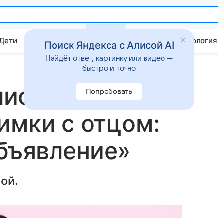
 Дети
Дом
Гороскопы
Стиль жизни
Психология
Поиск Яндекса с Алисой AI
Найдёт ответ, картинку или видео —
быстро и точно
иса показала
Попробовать
имки с отцом:
бъявление»
ой.