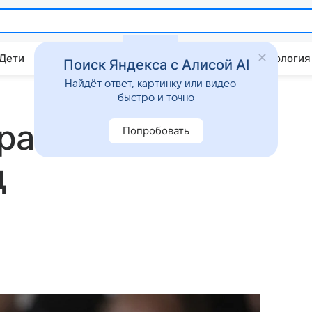
 Дети
Дом
Гороскопы
Стиль жизни
Психология
Поиск Яндекса с Алисой AI
Найдёт ответ, картинку или видео —
быстро и точно
ра Асада
Попробовать
д