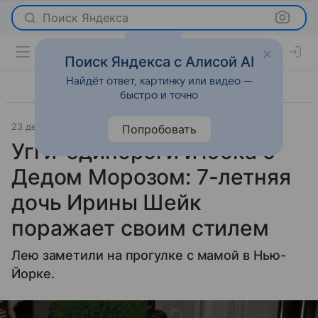
Поиск Яндекса
Поиск Яндекса с Алисой AI
Найдёт ответ, картинку или видео —
быстро и точно
23 декабря 2024
Parents
Светская жизнь
Попробовать
Угги-единороги и юбка с
Дедом Морозом: 7-летняя
дочь Ирины Шейк
поражает своим стилем
Лею заметили на прогулке с мамой в Нью-
Йорке.