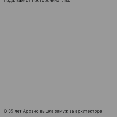
подальше от посторонних глаз.
В 35 лет Арозио вышла замуж за архитектора