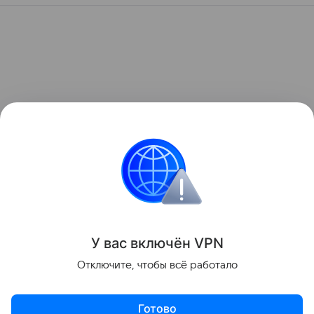
У вас включ
ён
V
P
N
Отключите, чтобы всё работало
Готово