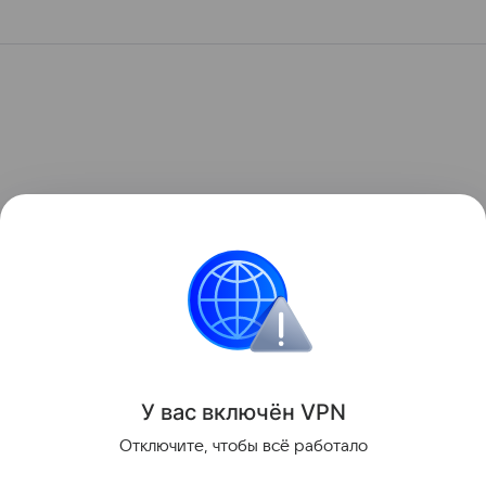
У вас включ
ён
V
P
N
Отключите, чтобы всё работало