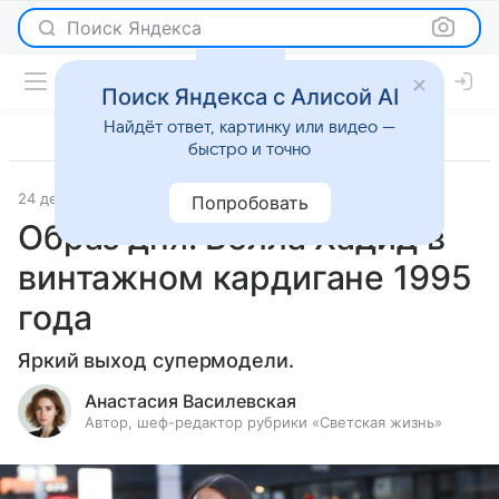
Поиск Яндекса
Поиск Яндекса с Алисой AI
Найдёт ответ, картинку или видео —
быстро и точно
24 декабря 2024
Светская жизнь
Попробовать
Образ дня: Белла Хадид в
винтажном кардигане 1995
года
Яркий выход супермодели.
Анастасия Василевская
Автор, шеф-редактор рубрики «Светская жизнь»