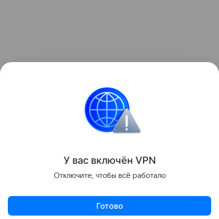
У вас включ
ён
V
P
N
Отключите, чтобы всё работало
Готово