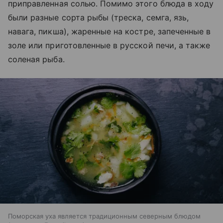
приправленная солью. Помимо этого блюда в ходу
были разные сорта рыбы (треска, семга, язь,
навага, пикша), жаренные на костре, запеченные в
золе или приготовленные в русской печи, а также
соленая рыба.
Поморская уха является традиционным северным блюдом