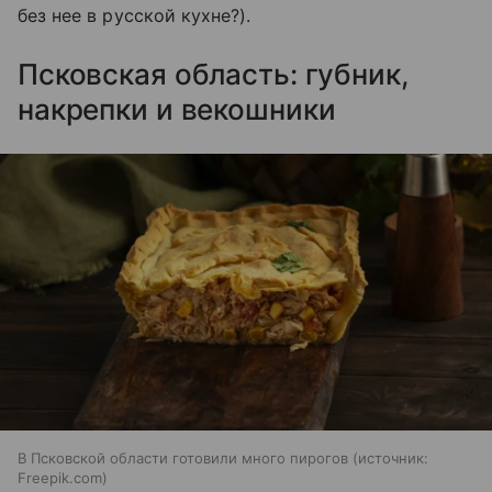
без нее в русской кухне?).
Псковская область: губник,
накрепки и векошники
В Псковской области готовили много пирогов
источник:
Freepik.com