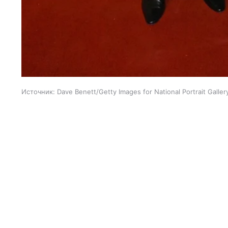
Источник:
Dave Benett/Getty Images for National Portrait Galler