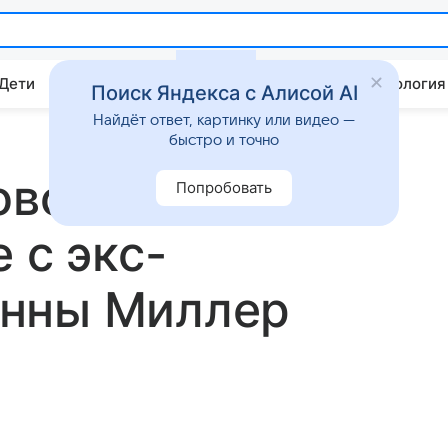
 Дети
Дом
Гороскопы
Стиль жизни
Психология
Поиск Яндекса с Алисой AI
Найдёт ответ, картинку или видео —
быстро и точно
овоцировала
Попробовать
 с экс-
енны Миллер