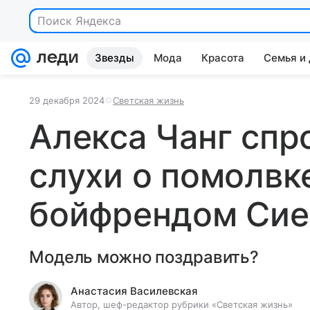
Поиск Яндекса
Звезды
Мода
Красота
Семья и
29 декабря 2024
Светская жизнь
Алекса Чанг спр
слухи о помолвке
бойфрендом Си
Модель можно поздравить?
Анастасия Василевская
Автор, шеф-редактор рубрики «Светская жизнь»