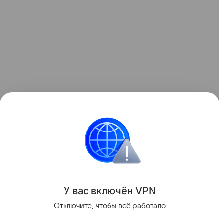
У вас включ
ён
V
P
N
Отключите, чтобы всё работало