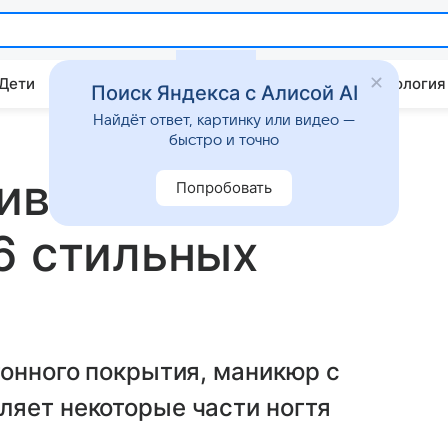
 Дети
Дом
Гороскопы
Стиль жизни
Психология
Поиск Яндекса с Алисой AI
Найдёт ответ, картинку или видео —
быстро и точно
тивным
Попробовать
6 стильных
тонного покрытия, маникюр с
ляет некоторые части ногтя