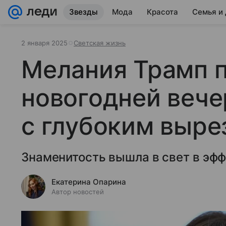
Звезды
Мода
Красота
Семья и
2 января 2025
Светская жизнь
Мелания Трамп п
новогодней вече
с глубоким выре
Знаменитость вышла в свет в эф
Екатерина Опарина
Автор новостей