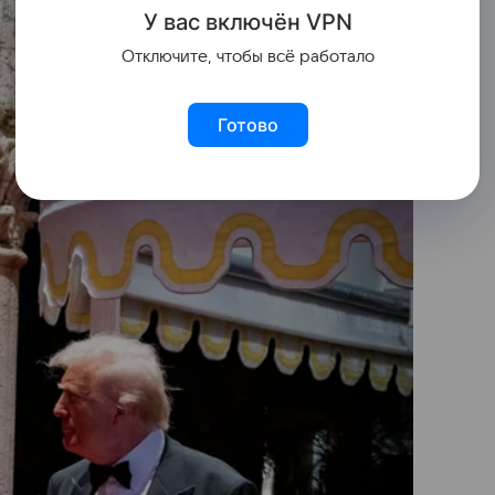
У вас включ
ён
V
P
N
Отключите, чтобы всё работало
Готово