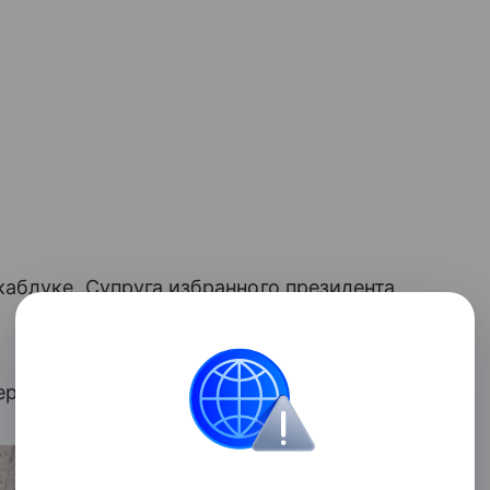
аблуке. Супруга избранного президента
ерный смокинг с галстуком-бабочкой.