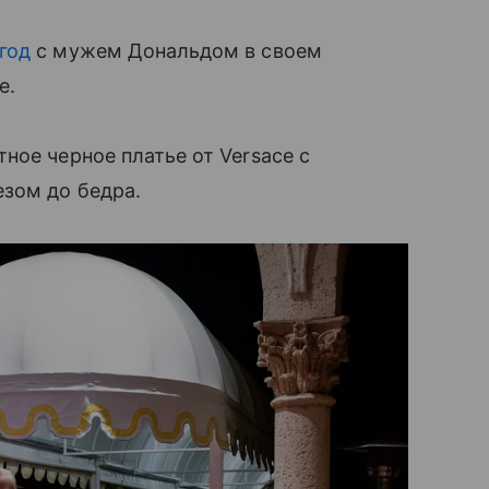
год
с мужем Дональдом в своем
е.
ное черное платье от Versace с
езом до бедра.