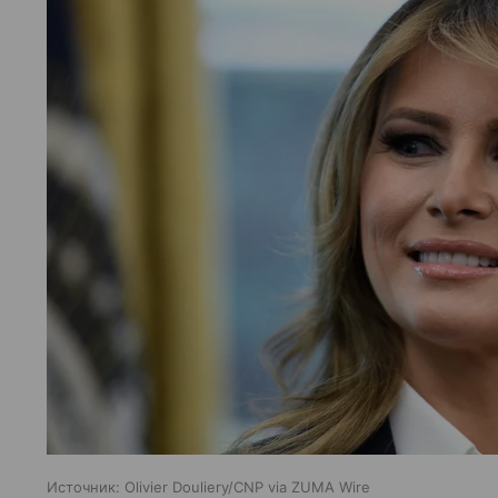
Источник:
Olivier Douliery/CNP via ZUMA Wire