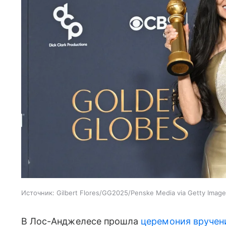
Источник:
Gilbert Flores/GG2025/Penske Media via Getty Imag
В Лос-Анджелесе прошла
церемония вручен