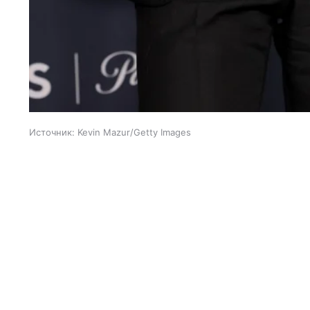
Источник:
Kevin Mazur/Getty Images