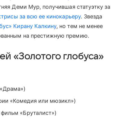
тняя Деми Мур, получившая статуэтку за
ктрисы за всю ее кинокарьеру
. Звезда
бус» Кирану Калкину
, но тем не менее
ованным на престижную премию.
ей «Золотого глобуса»
 «Драма»)
рии «Комедия или мюзикл»)
а фильм «Бруталист»)