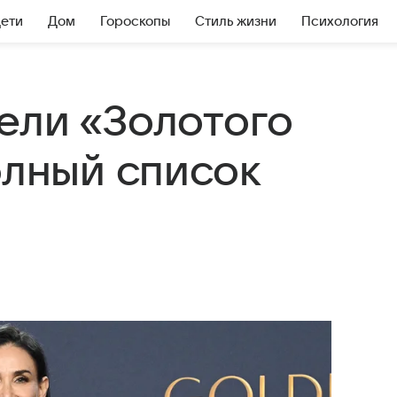
Дети
Дом
Гороскопы
Стиль жизни
Психология
ели «Золотого
олный список