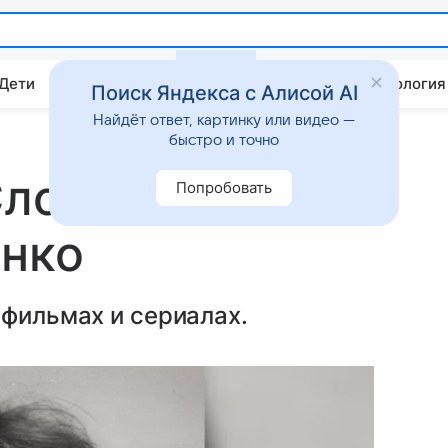
 Дети
Дом
Гороскопы
Стиль жизни
Психология
Поиск Яндекса с Алисой AI
Найдёт ответ, картинку или видео —
быстро и точно
Слова пацана» и
Попробовать
енко
 фильмах и сериалах.