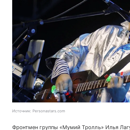
Источник:
Personastars.com
Фронтмен группы «Мумий Тролль» Илья Лаг