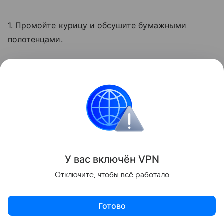
1. Промойте курицу и обсушите бумажными
полотенцами.
2. Соедините любимые специи с небольшим
количеством оливкового масла. Натрите курицу
специями изнутри.
3. На противне равномерно распределите соль.
4. Положите курицу на соль грудкой вверх.
У вас включ
ён
V
P
N
Запекайте в разогретой духовке при 200 °C около
часа.
Отключите, чтобы всё работало
5. Осторожно извлеките курицу с соли. Пусть
Готово
постоит в форме еще 20—30 минут, после чего