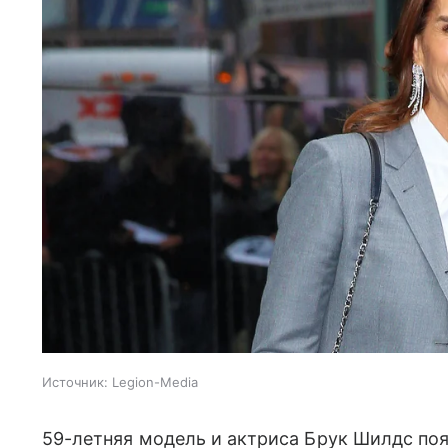
Источник:
Legion-Media
59-летняя модель и актриса Брук Шилдс поя