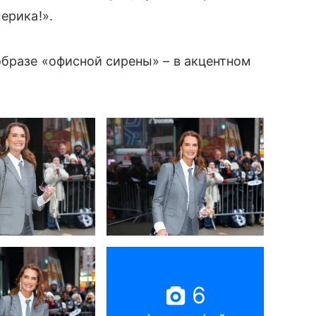
мерика!».
бразе «офисной сирены» – в акцентном
6