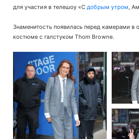
для участия в телешоу «С
добрым утром
, А
Знаменитость появилась перед камерами в о
костюме с галстуком Thom Browne.