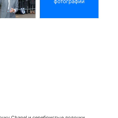
фотографий
очку Chanel и серебристые лодочки