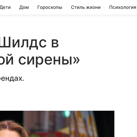
 Дети
Дом
Гороскопы
Стиль жизни
Психология
 Шилдс в
ой сирены»
рендах.