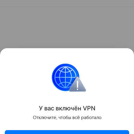
У вас включ
ён
V
P
N
Отключите, чтобы всё работало